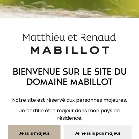
orge maltée tourbée constituant les 10 %
restants.
« Bellevue » désigne l’une de nos parcelles où a
été cultivée et récoltée l’orge utilisée pour la
fabrication de nos whiskies.
Bienvenue sur le site du
Domaine Mabillot
Notre site est réservé aux personnes majeures.
Je certifie être majeur dans mon pays de
résidence.
Je suis majeur
Je ne suis pas majeur