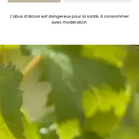
L’abus d’alcool est dangereux pour la santé, à consommer
avec modération.
Voir la fiche technique
5 chemin de l’Orme, Villiers-les-Roses – 36260
Sainte-Lizaigne
02 54 04 02 09
contact@domaine-mabillot.fr