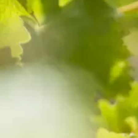
© 2026 Domaine Mabillot. Crédit photo : Gilles FROGER.
Réalisation Atmédia & Partner's.
Mentions légales
Données personnelles
Cookies
L’abus d’alcool est dangereux pour la santé, à consommer avec
modération.