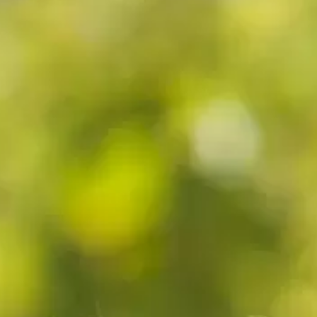
Élevage :
fûts de chêne américain neufs.
Robe :
une robe acajou très prononcée.
Nez :
un nez aux notes légères de tourbe,
associées à des touches fines et agréables de
fumé et d’iode.
Bouche :
une bouche ronde et longue, la
présence de la tourbe est fine, persistante et non
exubérante.
Élevée en fûts de chêne américain neufs, la cuvée
Bellevue Tourbé est élaborée à partir d’une orge
issue à 90 % de la ferme distillerie Mabillot, une