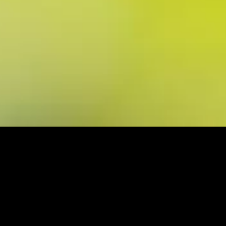
anonymes. En cliquant sur "Accepter" ou en
poursuivant votre navigation, vous confirmez
leur utilisation. Vous pouvez choisir d'activer
ou non les cookies facultatifs ci-dessous.
En
savoir +
Accepter tout
Refuser tout
Personnaliser