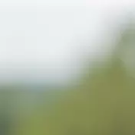
Accueil
»
Produits
»
Whiskies
»
Cuvée Bellevue tourbé
Cuvée Bellevue tourbé