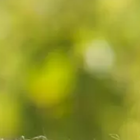
Élevage :
fûts de chêne français.
Robe :
reflets dorés.
Nez :
une note de fruits secs accompagnée
d’arômes de céréales.
Bouche :
belle intensité en bouche, à la fois riche
et gourmande, avec des notes épicées, des
arômes de caramel, d’agrumes et de fruits confits.
La cuvée Les Dordans est un whisky français
élevé en fûts de chêne français au sein de la
ferme distillerie Mabillot… en somme, un produit
100 % français !