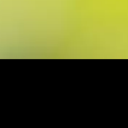
leur utilisation. Vous pouvez choisir d'activer
ou non les cookies facultatifs ci-dessous.
En
savoir +
Accepter tout
Refuser tout
Personnaliser