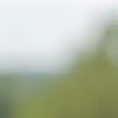
Accueil
»
Produits
»
Whiskies
»
Cuvée Les Dordans
Cuvée Les Dordans